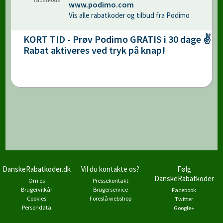
www.podimo.com
Vis alle rabatkoder og tilbud fra Podimo
KORT TID - Prøv Podimo GRATIS i 30 dage ✌️
Rabat aktiveres ved tryk på knap!
DanskeRabatkoder.dk
Vil du kontakte os?
Følg
DanskeRabatkoder
Om os
Pressekontakt
Brugervilkår
Brugerservice
Facebook
Cookies
Foreslå webshop
Twitter
Persondata
Google+