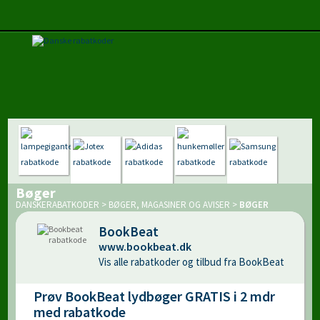
Bøger
DANSKERABATKODER
>
BØGER, MAGASINER OG AVISER
>
BØGER
BookBeat
www.bookbeat.dk
Vis alle rabatkoder og tilbud fra BookBeat
Prøv BookBeat lydbøger GRATIS i 2 mdr
med rabatkode