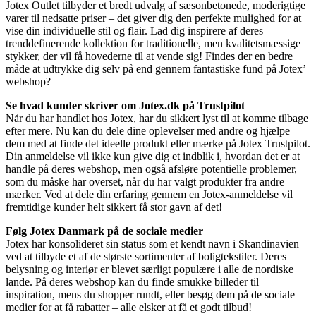
Jotex Outlet tilbyder et bredt udvalg af sæsonbetonede, moderigtige
varer til nedsatte priser – det giver dig den perfekte mulighed for at
vise din individuelle stil og flair. Lad dig inspirere af deres
trenddefinerende kollektion for traditionelle, men kvalitetsmæssige
stykker, der vil få hovederne til at vende sig! Findes der en bedre
måde at udtrykke dig selv på end gennem fantastiske fund på Jotex’
webshop?
Se hvad kunder skriver om Jotex.dk på Trustpilot
Når du har handlet hos Jotex, har du sikkert lyst til at komme tilbage
efter mere. Nu kan du dele dine oplevelser med andre og hjælpe
dem med at finde det ideelle produkt eller mærke på Jotex Trustpilot.
Din anmeldelse vil ikke kun give dig et indblik i, hvordan det er at
handle på deres webshop, men også afsløre potentielle problemer,
som du måske har overset, når du har valgt produkter fra andre
mærker. Ved at dele din erfaring gennem en Jotex-anmeldelse vil
fremtidige kunder helt sikkert få stor gavn af det!
Følg Jotex Danmark på de sociale medier
Jotex har konsolideret sin status som et kendt navn i Skandinavien
ved at tilbyde et af de største sortimenter af boligtekstiler. Deres
belysning og interiør er blevet særligt populære i alle de nordiske
lande. På deres webshop kan du finde smukke billeder til
inspiration, mens du shopper rundt, eller besøg dem på de sociale
medier for at få rabatter – alle elsker at få et godt tilbud!