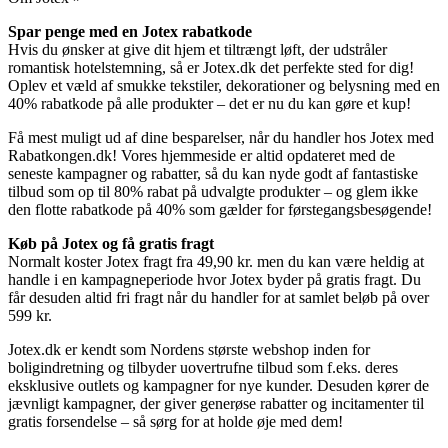
Spar penge med en Jotex rabatkode
Hvis du ønsker at give dit hjem et tiltrængt løft, der udstråler
romantisk hotelstemning, så er Jotex.dk det perfekte sted for dig!
Oplev et væld af smukke tekstiler, dekorationer og belysning med en
40% rabatkode på alle produkter – det er nu du kan gøre et kup!
Få mest muligt ud af dine besparelser, når du handler hos Jotex med
Rabatkongen.dk! Vores hjemmeside er altid opdateret med de
seneste kampagner og rabatter, så du kan nyde godt af fantastiske
tilbud som op til 80% rabat på udvalgte produkter – og glem ikke
den flotte rabatkode på 40% som gælder for førstegangsbesøgende!
Køb på Jotex og få gratis fragt
Normalt koster Jotex fragt fra 49,90 kr. men du kan være heldig at
handle i en kampagneperiode hvor Jotex byder på gratis fragt. Du
får desuden altid fri fragt når du handler for at samlet beløb på over
599 kr.
Jotex.dk er kendt som Nordens største webshop inden for
boligindretning og tilbyder uovertrufne tilbud som f.eks. deres
eksklusive outlets og kampagner for nye kunder. Desuden kører de
jævnligt kampagner, der giver generøse rabatter og incitamenter til
gratis forsendelse – så sørg for at holde øje med dem!