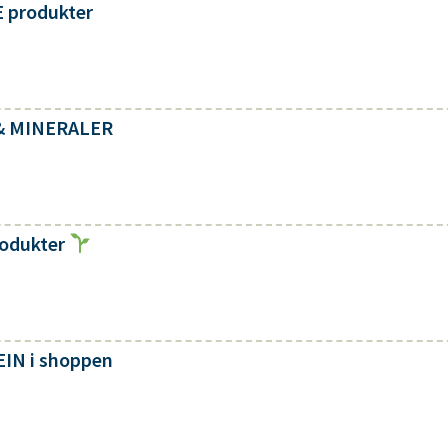
E produkter
R & MINERALER
rodukter
EIN i shoppen