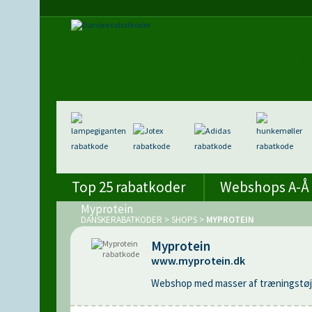
Top 25 rabatkoder
Webshops A-Å
Myprotein
DANSKERABATKODER
>
SHOPS
>
MYPROTEIN
Myprotein
www.myprotein.dk
Webshop med masser af træningstøj, 