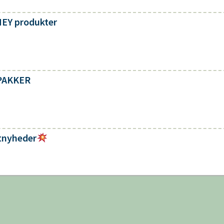
HEY produkter
MPAKKER
tnyheder