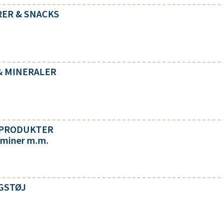
ARER & SNACKS
R & MINERALER
ETPRODUKTER
taminer m.m.
NGSTØJ