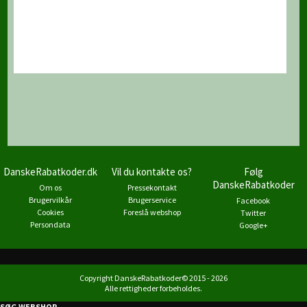
DanskeRabatkoder.dk
Vil du kontakte os?
Følg
DanskeRabatkoder
Om os
Pressekontakt
Brugervilkår
Brugerservice
Facebook
Cookies
Foreslå webshop
Twitter
Persondata
Google+
Copyright DanskeRabatkoder© 2015 - 2026
Alle rettigheder forbeholdes.
SØG WEBSHOP