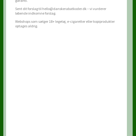
garanti.
Sent dit forslag til hello@danskerabatkoder.dk – vi vurderer
løbende indkomne forslag.
Webshops som sælger 18+ legetøj, e-cigaretter eller kopiprodukter
optages aldrig.