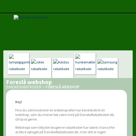
Foreslå webshop
DANSKERABATKODER
>
FORESLÅ WEBSHOP
Hej!
Hvis du administrerer en webshop eller har kendskab til en
webshop, som du mener bør være med på DanskeRabatkoder.dk,
så tip os gerne.
Webshops som tilbyder brugerne rabatkoder har størst chance for
at blive optaget på DanskeRabatkoder.dk, men det er ingen