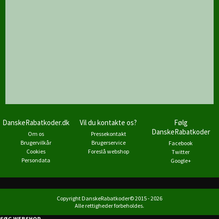
DanskeRabatkoder.dk
Vil du kontakte os?
Følg
DanskeRabatkoder
Om os
Pressekontakt
Brugervilkår
Brugerservice
Facebook
Cookies
Foreslå webshop
Twitter
Persondata
Google+
Copyright DanskeRabatkoder© 2015 - 2026
Alle rettigheder forbeholdes.
SØG WEBSHOP