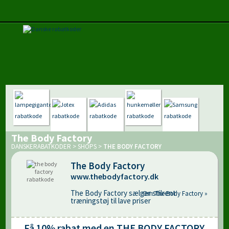
The Body Factory
DANSKERABATKODER
>
SHOPS
>
THE BODY FACTORY
The Body Factory
www.thebodyfactory.dk
The Body Factory sælger stilrent
Om The Body Factory »
træningstøj til lave priser
Få 10% rabat med en THE BODY FACTORY