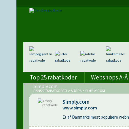
Top 25 rabatkoder
Webshops A-Å
Simply.com
DANSKERABATKODER
>
SHOPS
>
SIMPLY.COM
Simply.com
www.simply.com
Et af Danmarks mest populære webho