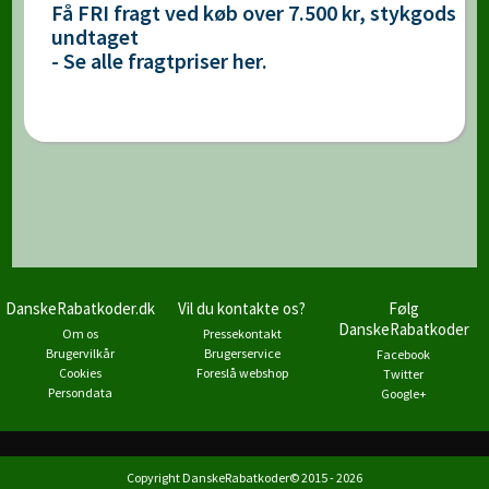
Få FRI fragt ved køb over 7.500 kr, stykgods
undtaget
- Se alle fragtpriser her.
DanskeRabatkoder.dk
Vil du kontakte os?
Følg
DanskeRabatkoder
Om os
Pressekontakt
Brugervilkår
Brugerservice
Facebook
Cookies
Foreslå webshop
Twitter
Persondata
Google+
Copyright DanskeRabatkoder© 2015 - 2026