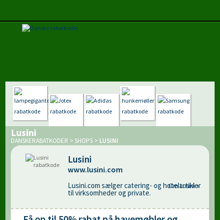
Lusini
DANSKERABATKODER
>
SHOPS
>
LUSINI
Lusini
www.lusini.com
Lusini.com sælger catering- og hotelartikler
Om Lusini »
til virksomheder og private.
Få op til 50% rabat på havemøbler og