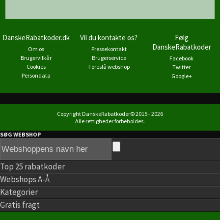
DanskeRabatkoder.dk
Vil du kontakte os?
Følg
DanskeRabatkoder
Om os
Pressekontakt
Brugervilkår
Brugerservice
Facebook
Cookies
Foreslå webshop
Twitter
Persondata
Google+
Copyright DanskeRabatkoder© 2015 - 2026
Alle rettigheder forbeholdes.
SØG WEBSHOP
Top 25 rabatkoder
Webshops A-Å
Kategorier
Gratis fragt