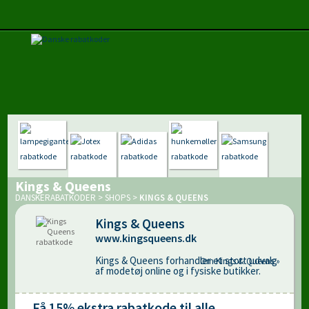
Kings & Queens
DANSKERABATKODER
>
SHOPS
>
KINGS & QUEENS
Kings & Queens
www.kingsqueens.dk
Kings & Queens forhandler et stort udvalg
Om Kings & Queens »
af modetøj online og i fysiske butikker.
Få 15% ekstra rabatkode til alle