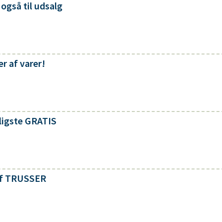
også til udsalg
r af varer!
lligste GRATIS
 af TRUSSER