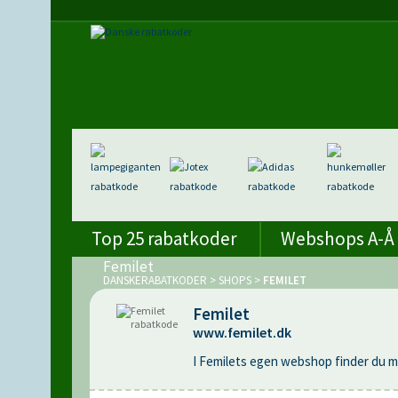
Top 25 rabatkoder
Webshops A-Å
Femilet
DANSKERABATKODER
>
SHOPS
>
FEMILET
Femilet
www.femilet.dk
I Femilets egen webshop finder du mæ