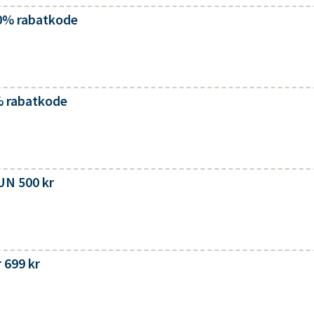
10% rabatkode
0% rabatkode
UN 500 kr
 699 kr