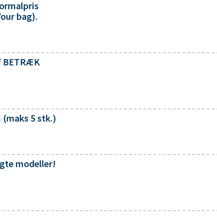
normalpris
Your bag).
af BETRÆK
 (maks 5 stk.)
lgte modeller!