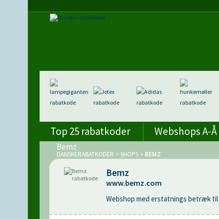
Top 25 rabatkoder
Webshops A-Å
Bemz
DANSKERABATKODER
>
SHOPS
>
BEMZ
Bemz
www.bemz.com
Webshop med erstatnings betræk til 