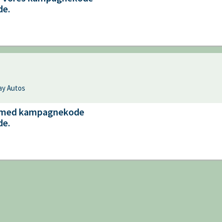
de.
day Autos
ra med kampagnekode
de.