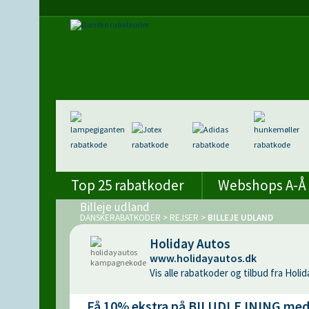
Top 25 rabatkoder
Webshops A-Å
Billeje udland
DANSKERABATKODER
>
REJSER
>
BILLEJE UDLAND
Holiday Autos
www.holidayautos.dk
Vis alle rabatkoder og tilbud fra Holi
Få 10% ekstra på BILUDLEJNING me