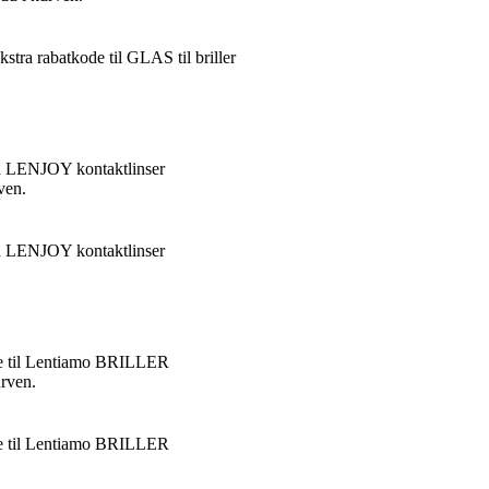
ra rabatkode til GLAS til briller
å LENJOY kontaktlinser
ven.
å LENJOY kontaktlinser
e til Lentiamo BRILLER
urven.
e til Lentiamo BRILLER