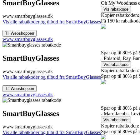
SmartBuyGlasses
Oh My Woodness og
Kopier rabatkoden:
www.smartbuyglasses.dk
Få 150 kr rabatkode
Vis alle rabatkoder og tilbud fra SmartBuyGlasses
www.smartbuyglasses.dk
Spar op til 80% p
SmartBuyGlasses
- Polaroid, Ray-B
Kopier rabatkoden:
www.smartbuyglasses.dk
Spar op til 80% p
Vis alle rabatkoder og tilbud fra SmartBuyGlasses
www.smartbuyglasses.dk
Spar op til 80% på
SmartBuyGlasses
- Marc Jacobs, Lev
Kopier rabatkoden:
www.smartbuyglasses.dk
Spar op til 80% på
Vis alle rabatkoder og tilbud fra SmartBuyGlasses